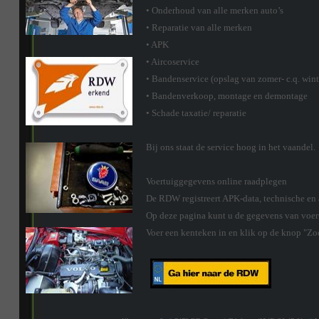
• Onderhoud van alle merken auto’s
• Reparatie van alle merken
• APK
• Aircoservice
• Bandenservice (opslag van zomer- c.q. win
• Bandenverkoop, montage en demontage
• Schade taxatie/ reparatie
Bij ons staat de service hoog in het vaandel.
Voertuiggegevens online raadplegen
De RDW registreert APK-data, technische en
Op deze pagina kunt u de gegevens van voe
Voer een kenteken in en klik op de knop "Zo